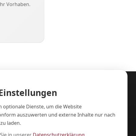
hr Vorhaben.
Einstellungen
Rechtliches
 optionale Dienste, um die Website
Impressum
nform auszuwerten und externe Inhalte nur nach
Datenschutz
zu laden.
Cookie-Einstellungen
 Sie in unserer
Datenschutzerklärung
.