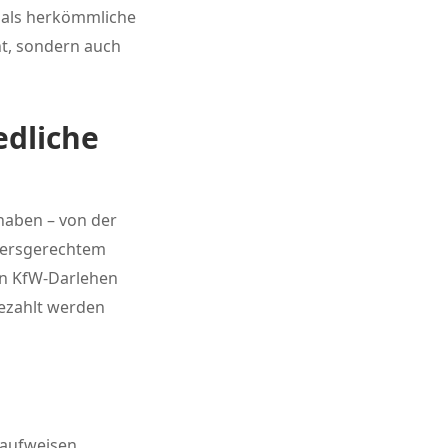
n als herkömmliche
ht, sondern auch
edliche
haben – von der
ltersgerechtem
en KfW-Darlehen
gezahlt werden
 aufweisen,