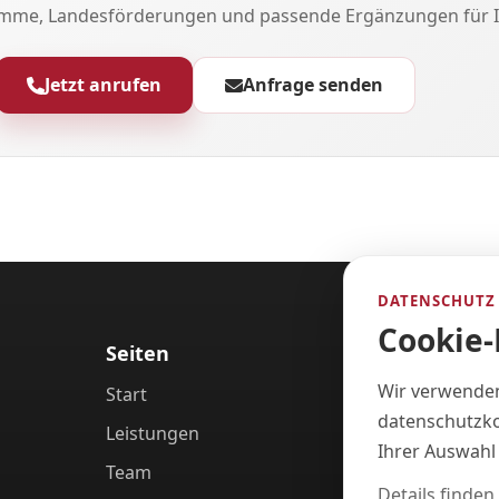
mme, Landesförderungen und passende Ergänzungen für I
Jetzt anrufen
Anfrage senden
DATENSCHUTZ
Cookie-
Seiten
Wir verwenden
Start
datenschutzko
Leistungen
Ihrer Auswahl 
Team
Details finden