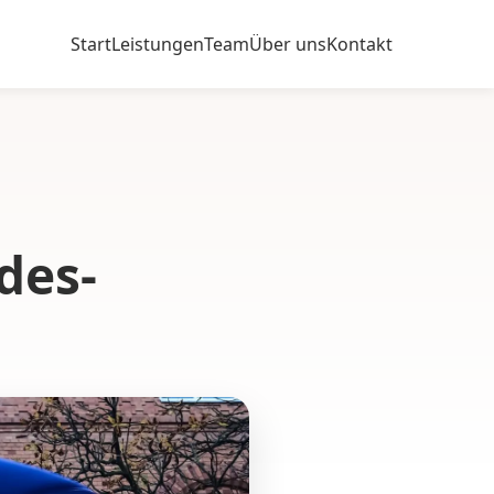
Start
Leistungen
Team
Über uns
Kontakt
des-