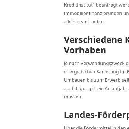
Kreditinstitut" beantragt we
Immobilienfinanzierungen und
allein beantragbar.
Verschiedene 
Vorhaben
Je nach Verwendungszweck gib
energetischen Sanierung im 
Umbauen bis zum Erwerb selb
auch tilgungsfreie Anlaufjah
müssen.
Landes-Förder
Über die Fördermittel in den 